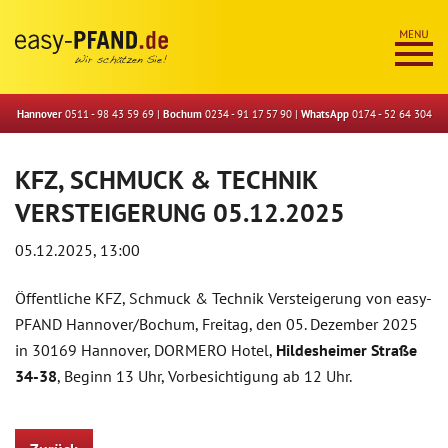
Hannover
0511 - 98 43 59 69
|
Bochum
0234 - 91 17 57 90
|
WhatsApp
0174 - 52 64 304
KFZ, SCHMUCK & TECHNIK
VERSTEIGERUNG 05.12.2025
05.12.2025, 13:00
Öffentliche KFZ, Schmuck & Technik Versteigerung von easy-
PFAND Hannover/Bochum, Freitag, den 05. Dezember 2025
in 30169 Hannover, DORMERO Hotel,
Hildesheimer Straße
34-38
, Beginn 13 Uhr, Vorbesichtigung ab 12 Uhr.